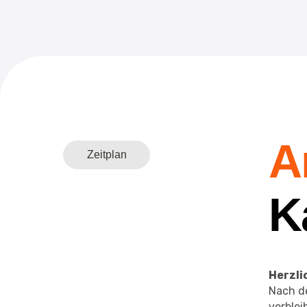
A
Zeitplan
K
Herzli
Nach de
verblei