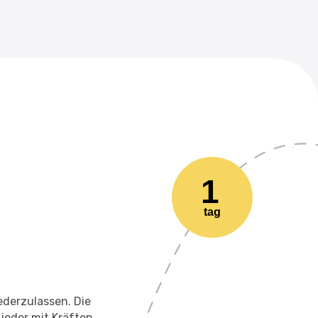
1
tag
ederzulassen. Die
 jeder mit Kräften