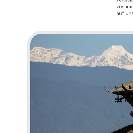
zusamme
auf uns