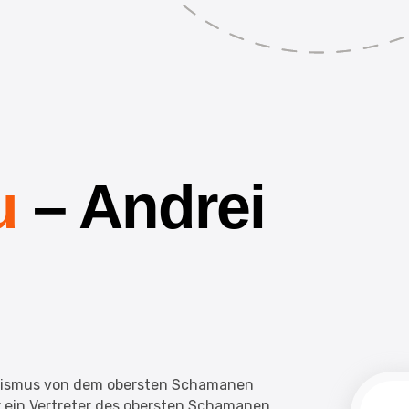
u
– Andrei
anismus von dem obersten Schamanen
er ein Vertreter des obersten Schamanen