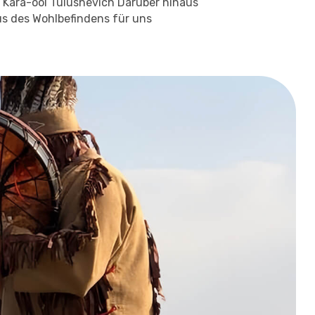
Kara-ool Tulushevich Darüber hinaus
us des Wohlbefindens für uns