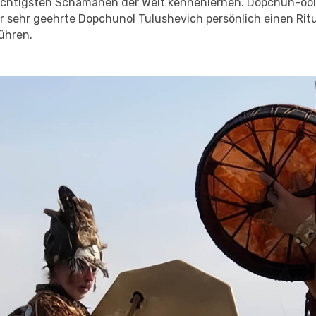
chtigsten Schamanen der Welt kennenlernen. Dopchun-ool 
r sehr geehrte Dopchunol Tulushevich persönlich einen Rit
ühren.