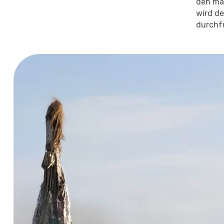
den mä
wird de
durchf