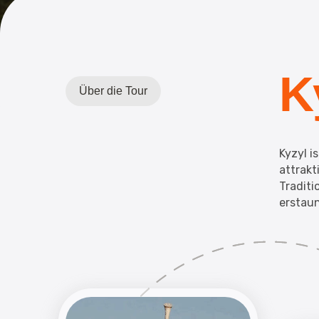
K
Über die Tour
Kyzyl i
attrakt
Traditi
erstau