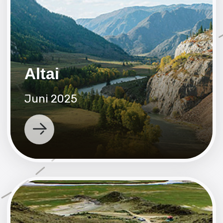
+7 (999) 555-89-99
Menü
Touren
Touren
Nepal
Über uns
Indien
Schulungen und Kurse
Kysyl
Geschlossene
Altai
Gemeinschaft
Sotschi
Videos und Fotos
Kontakte