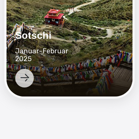
Veranstaltung
Nepal
Indien
Kysyl
Altai
Website-Entwicklung
Brandmonkey