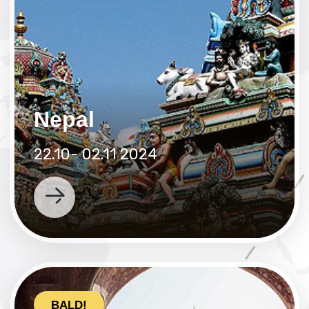
Kyzyl
Mai 2025
touren in
Kysyl
touren in
Altai
Altai