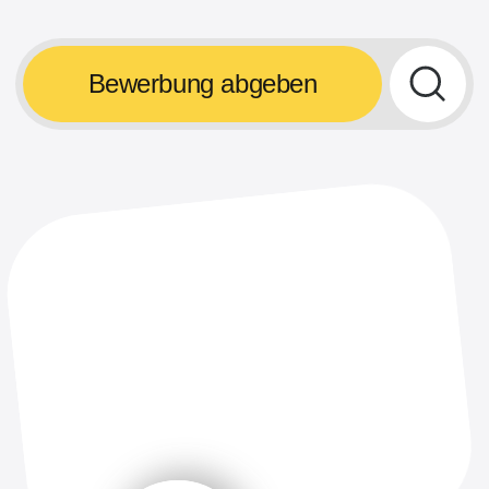
+7 (999) 555-89-99
Menü
Touren
Touren
Nepal
Über uns
Indien
Schulungen und Kurse
Kysyl
Geschlossene
Altai
Gemeinschaft
Sotschi
Videos und Fotos