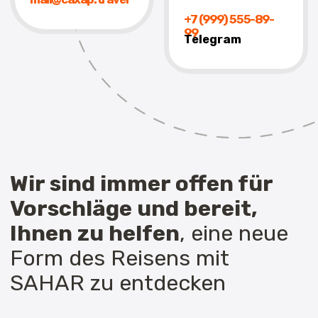
Leiter
Andrey Dondukov