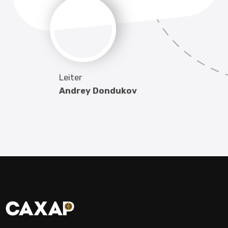
Kontakte
Veranstaltung
Nepal
Indien
Kysyl
Altai
Website-Entwicklung
Brandmonkey