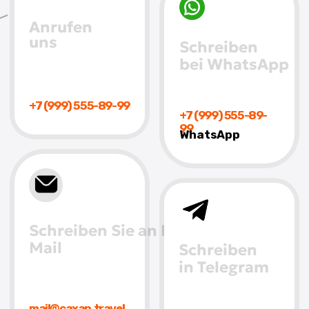
Mail
Schreiben
in Telegram
mail@caxap.travel
+7 (999) 555-89-
99
Telegram
Wir sind immer offen für
Vorschläge und bereit,
Ihnen zu helfen
, eine neue
Form des Reisens mit
SAHAR zu entdecken
Bewerbung abgeben