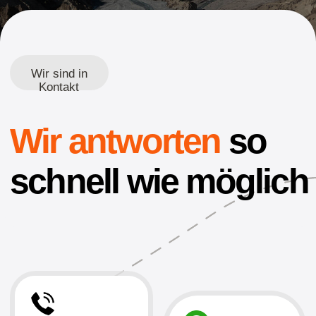
Wir antworten
so
schnell wie möglich
Anrufen
uns
Schreiben
bei WhatsApp
+7 (999) 555-89-99
+7 (999) 555-89-
99
WhatsApp
Schreiben Sie an E-