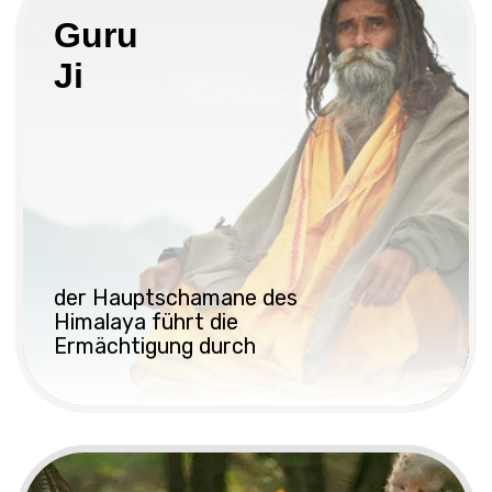
internationaler
Ausweis in zwei
Sprachen
Kali Puja
Die Puja wird im geschlossenen Haupttempel
von Dakshin Kali durchgeführt. Die Puja wird
getan, um das persönliche und generische
Karma zu reinigen, um sich vor negativen
Einflüssen zu schützen, um einen spirituellen
Segen für Glück, Gesundheit und Reichtum zu
erhalten, traditionell vor einem wichtigen
Unterfangen: Kauf einer Wohnung, Eröffnung