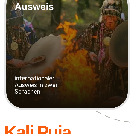
eines Geschäfts, Umzug in ein anderes Land,
damit die Sache geht, ist es gut, von den
Priestern eines alten Ortes der Macht, wo seit
3000 tausend Jahren eine Verbindung zur
geistigen Welt besteht, einen vedischen Segen
zu erhalten.
+7 (999) 555-89-99
Menü
Touren