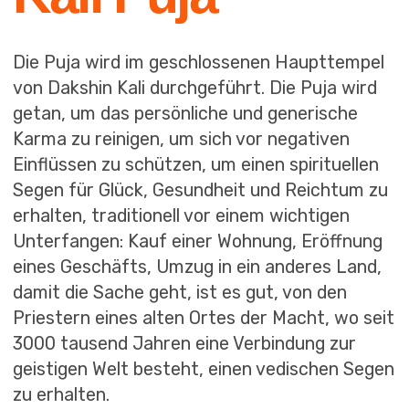
Touren
Nepal
Über uns
Indien
Schulungen und Kurse
Kysyl
Geschlossene
Altai
Gemeinschaft
Sotschi
Videos und Fotos
Kontakte
Veranstaltung
Nepal
Indien
Kysyl
Altai