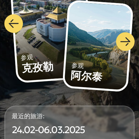
最近的旅游:
24.02-06.03.2025
到印度
等待着你的是什么
谁是我们的
旅行？
对于那些准备在志同道合的人
和专业导师的圈子里改变生活
的人来说