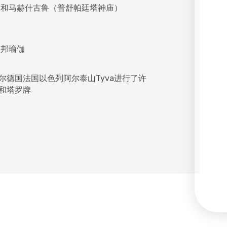
）和马赫什古鲁（普舒帕廷塔神庙）
拉邦瑜伽
尔德国法国以色列阿尔泰山Tyva进行了许
和塔罗牌