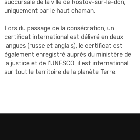
+7 (999) 555-89-99
Menu du site
Tours
Tours
Népal
À propos
Inde
Formation et cours
Kyzyl
Communauté fermée
Altaï
Vidéos et photos
Sotchi
Relations
Action
Népal
Inde