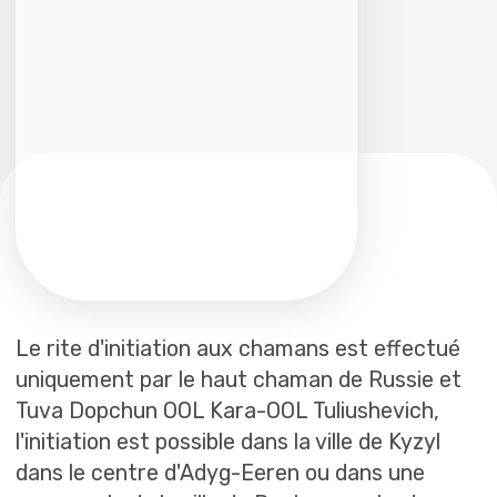
Tuva Dopchun OOL Kara-OOL Tuliushevich,
l'initiation est possible dans la ville de Kyzyl
dans le centre d'Adyg-Eeren ou dans une
succursale de la ville de Rostov-sur-le-don,
uniquement par le haut chaman.
Lors du passage de la consécration, un
certificat international est délivré en deux
langues (russe et anglais), le certificat est
également enregistré auprès du ministère de
la justice et de l'UNESCO, il est international
sur tout le territoire de la planète Terre.