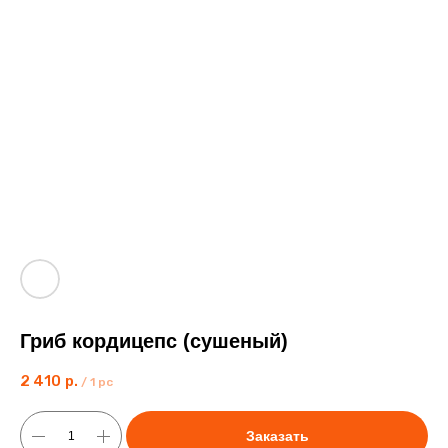
Гриб кордицепс (сушеный)
2 410
р.
/
1 pc
Заказать