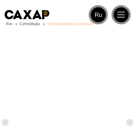
Ru
Все
Суперфуды
Гриб кордицепс (сушеный)