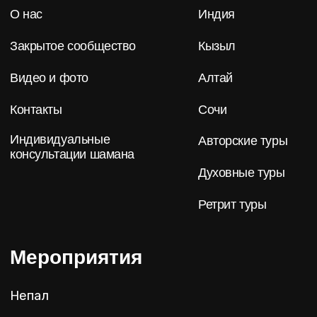
2025 © «Caxap.travel» Авторские туры по
местам силы по всему миру
Разработка сайта
Brandmonkey