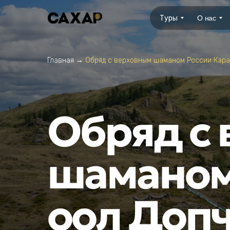
Туры
О нас
Главная
→
Обряд с верховным шаманом России Кара
Обряд с
шаманом
оол Доп