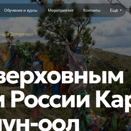
Обучение и курсы
Мероприятия
Контакты
Ещё
-оол Допчун-оол
 верховным
 России Ка
чун-оол