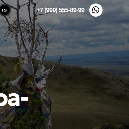
+7 (999) 555-89-99
Ru
ра-