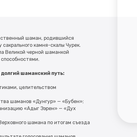
ственный шаман, родившийся
у сакрального камня-скалы Чурек.
ыла Великой черной шаманкой
 способностями.
долгий шаманский путь:
тиками, целительством
ства шаманов «Дунгур» — «Бубен»;
ганизацию «Адыг Ээрен» — «Дух
 Верховного шамана по итогам съезда
езультате голосования шаманов,