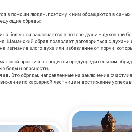
ся в помощи людям, поэтому к ним обращаются в самых 
ледующие обряды:
ина болезней заключается в потере души – духовной бо
я. Шаманский обряд позволяет договориться с духами и
на изгнание злого духа или избавление от порчи, кото
аманской практике отводится предупредительным обряд
ые беды и опасности.
чия.
Это обряды, направленные на заключение счастлив
движение по карьерной лестнице и достижение успеха в