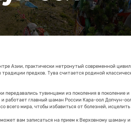
ентре Азии, практически нетронутый современной цивил
и традиции предков. Тува считается родиной классиче
ки передавались тувинцами из поколения в поколение и
т и работает главный шаман России Кара-оол Допчун-оо
и со всего мира, чтобы избавиться от болезней, исцели
ожет вам записаться на прием к Верховному шаману и