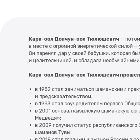
Кара-оол Допчун-оол Тюлюшевич
— потом
в месте с огромной энергетической силой — 
Он перенял дар у своей бабушки, которая б
и целительницей, и обладала необычайными
Кара-оол Допчун-оол Тюлюшевич прошел 
в 1982 стал заниматься шаманскими прак
и предсказательством;
в 1993 стал соучредителем первого Обще
в 2001 основал кызылскую шаманскую ор
Медведя»;
в 2009 получил статус республиканского
шаманов Тувы;
в 2018 стал главным шаманом России в р